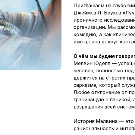
Приглашаем на глубокий
Джеймса Л. Брукса «Луч
ироничного исследован
организации. Мы рассмо
комедию, а как клиничес
выстроена вокруг контро
О чём мы будем говори
Мелвин Юделл — успешн
человек, полностью под
держится на строгих пр
сарказме, который слу
Любое отклонение от по
граничащую с паникой, а
разрушения всей систем
История Мелвина — это р
рациональность и интел