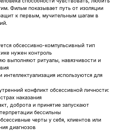
еловека способности чувствовать, любить
гим. Фильм показывает путь от изоляции
защит к первым, мучительным шагам в
ий.
уется обсессивно-компульсивный тип
хике нужен контроль
ию выполняют ритуалы, навязчивости и
вия
 и интеллектуализация используются для
утренний конфликт обсессивной личности:
 страх наказания
акт, доброта и принятие запускают
нтерпретации бессильны
бсессивные черты у себя, клиентов или
ния диагнозов