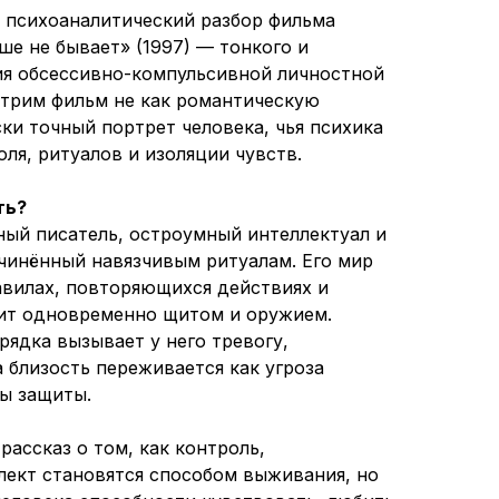
 психоаналитический разбор фильма
ше не бывает» (1997) — тонкого и
ия обсессивно-компульсивной личностной
трим фильм не как романтическую
ки точный портрет человека, чья психика
ля, ритуалов и изоляции чувств.
ть?
ый писатель, остроумный интеллектуал и
чинённый навязчивым ритуалам. Его мир
авилах, повторяющихся действиях и
жит одновременно щитом и оружием.
рядка вызывает у него тревогу,
 близость переживается как угроза
ы защиты.
ассказ о том, как контроль,
лект становятся способом выживания, но