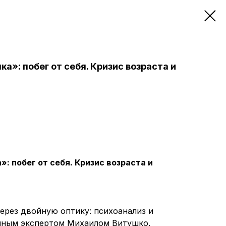
а»: побег от себя. Кризис возраста и
: побег от себя. Кризис возраста и
ерез двойную оптику: психоанализ и
нным экспертом Михаилом Витушко.