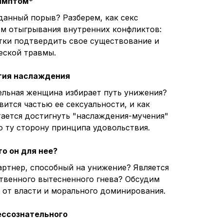
симптом
*
данный порыв? Разберем, как секс
м отыгрывания внутренних конфликтов:
ытки подтвердить свое существование и
еской травмы.
гия наслаждения
ельная женщина избирает путь унижения?
вится частью ее сексуальности, и как
тается достигнуть "наслаждения-мучения"
о ту сторону принципа удовольствия.
то он для нее?
артнер, способный на унижение? Является
ственного вытесненного гнева? Обсудим
 от власти и морального доминирования.
ессознательного