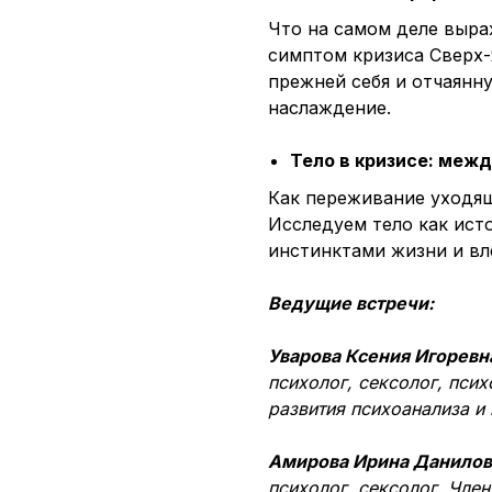
Что на самом деле выра
симптом кризиса Сверх-
прежней себя и отчаянн
наслаждение.
Тело в кризисе: меж
Как переживание уходящ
Исследуем тело как ист
инстинктами жизни и вл
Ведущие встречи:
Уварова Ксения Игоревн
психолог, сексолог, пси
развития психоанализа и
Амирова Ирина Данилов
психолог, сексолог. Чле