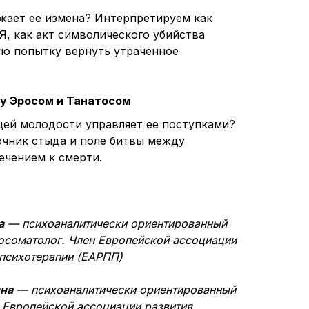
жает ее измена? Интерпретируем как
Я, как акт символического убийства
ую попытку вернуть утраченное
ду Эросом и Танатосом
ей молодости управляет ее поступками?
очник стыда и поле битвы между
ечением к смерти.
а
— психоаналитически ориентированный
хосоматолог. Член Европейской ассоциации
 психотерапии (ЕАРПП)
на
— психоаналитически ориентированный
н Европейской ассоциации развития