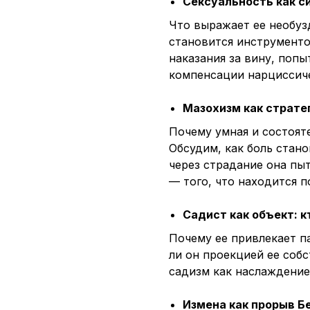
Сексуальность как 
Что выражает ее необуз
становится инструменто
наказания за вину, поп
компенсации нарциссич
Мазохизм как страте
Почему умная и состоят
Обсудим, как боль стано
через страдание она пы
— того, что находится п
Садист как объект: к
Почему ее привлекает п
ли он проекцией ее соб
садизм как наслаждение
Измена как прорыв Б